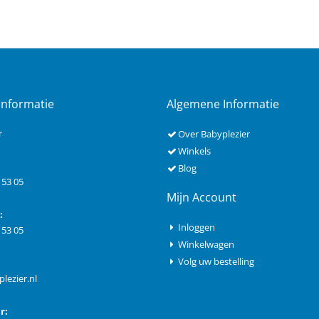
Informatie
Algemene Informatie
r
Over Babyplezier
Winkels
Blog
 53 05
Mijn Account
:
Inloggen
 53 05
Winkelwagen
Volg uw bestelling
lezier.nl
r: