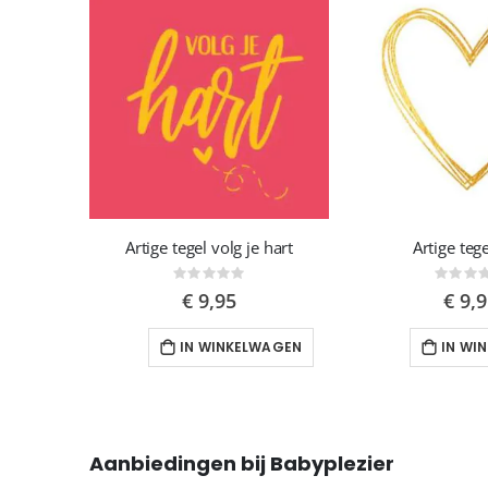
Artige tegel count the memories not te calories
Artige tegel heerlie de peerlie
A
Rating:
Rating:
0%
0%
€ 9,95
€ 9,95
IN WINKELWAGEN
IN WINKELWAGEN
Aanbiedingen bij Babyplezier