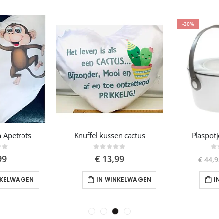
-30%
n Apetrots
Knuffel kussen cactus
Plaspotj
ting:
Rating:
0%
0
99
€ 13,99
€ 44,9
NKELWAGEN
IN WINKELWAGEN
I