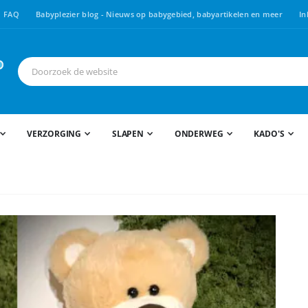
FAQ
Babyplezier blog - Nieuws op babygebied, babyartikelen en meer
In
VERZORGING
SLAPEN
ONDERWEG
KADO'S