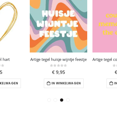
rtige tegel pluk de dag
Artige tegel komt goed
Rating:
Rating:
0%
0%
€ 9,95
€ 9,95
IN WINKELWAGEN
IN WINKELWAGEN