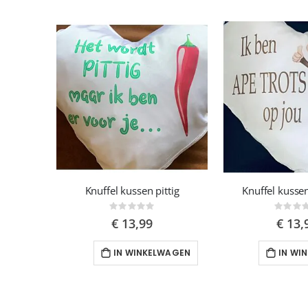
luim
Knuffel kussen pittig
Knuffel kusse
Rating:
Ra
0%
0%
€ 13,99
€ 13,
WAGEN
IN WINKELWAGEN
IN WI