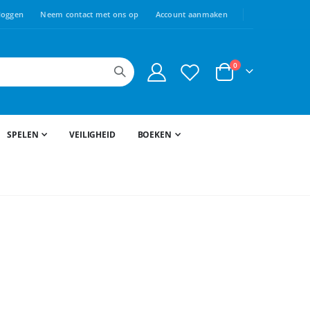
loggen
Neem contact met ons op
Account aanmaken
producten
0
Cart
SPELEN
VEILIGHEID
BOEKEN