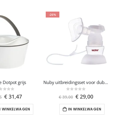
-26%
e Dotpot grijs
Nuby uitbreidingsset voor dubbele elektrische borstkolf
Rating:
Rating:
%
0%
Speciale
Speciale
€ 31,47
€ 29,00
5
€ 39,00
prijs
prijs
N WINKELWAGEN
IN WINKELWAGEN