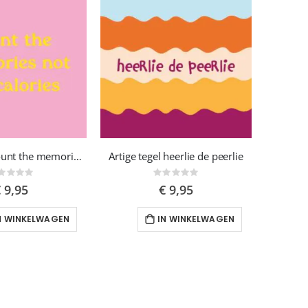
Artige tegel good vibes only
Artige tegel niet perfect is ook goe
Rating:
Rating:
0%
0%
€ 9,95
€ 9,95
IN WINKELWAGEN
IN WINKELWAGEN