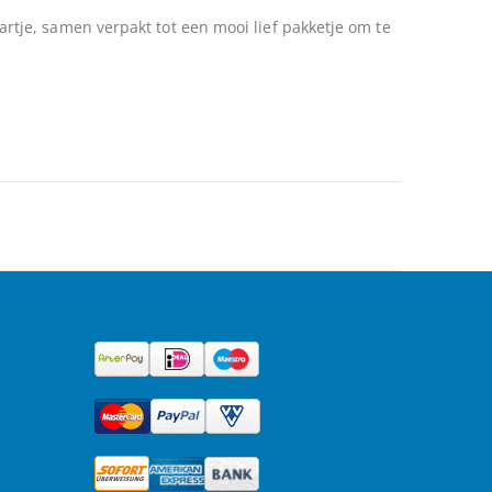
tje, samen verpakt tot een mooi lief pakketje om te