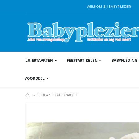
WELKOM BIJ BABYPLEZIER
LUIERTAARTEN
FEESTARTIKELEN
BABYKLEDING
VOORDEEL
OLIFANT KADOPAKKET
Ga
naar
het
einde
van