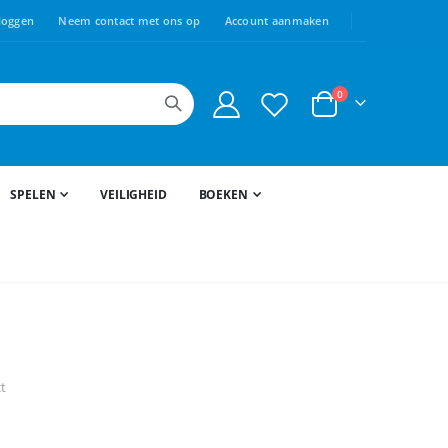
loggen
Neem contact met ons op
Account aanmaken
producten
0
Cart
SPELEN
VEILIGHEID
BOEKEN
ct