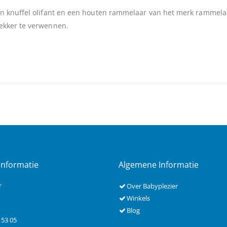
n knuffel olifant en een houten rammelaar van het merk rammelaar
ekker te verwennen.
Informatie
Algemene Informatie
r
Over Babyplezier
Winkels
Blog
 53 05