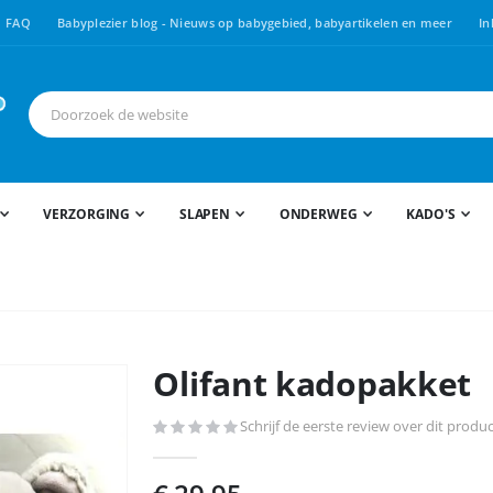
FAQ
Babyplezier blog - Nieuws op babygebied, babyartikelen en meer
In
VERZORGING
SLAPEN
ONDERWEG
KADO'S
Olifant kadopakket
Schrijf de eerste review over dit produ