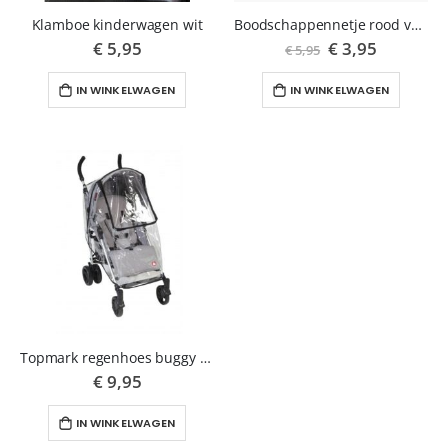
Klamboe kinderwagen wit
Boodschappennetje rood voor buggy of kinderwagen
€ 5,95
Speciale
€ 3,95
€ 5,95
prijs
IN WINKELWAGEN
IN WINKELWAGEN
Topmark regenhoes buggy luxe
€ 9,95
IN WINKELWAGEN