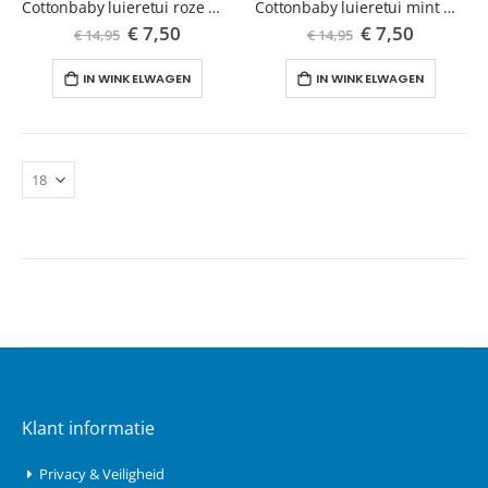
Cottonbaby luieretui roze met witte stippen
Cottonbaby luieretui mint met ruitjes
Speciale
€ 7,50
Speciale
€ 7,50
€ 14,95
€ 14,95
prijs
prijs
IN WINKELWAGEN
IN WINKELWAGEN
Klant informatie
Privacy & Veiligheid