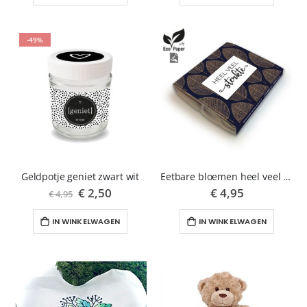
-49%
Geldpotje geniet zwart wit
Eetbare bloemen heel veel sterkte
Speciale
€ 2,50
€ 4,95
€ 4,95
prijs
IN WINKELWAGEN
IN WINKELWAGEN