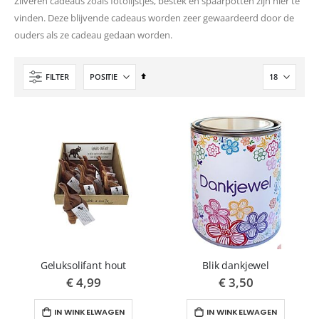
Zilveren cadeaus zoals fotolijstjes, bestek en spaarpotten zijn hier te
vinden. Deze blijvende cadeaus worden zeer gewaardeerd door de
ouders als ze cadeau gedaan worden.
Van
FILTER
hoog
naar
laag
sorteren
Geluksolifant hout
Blik dankjewel
€ 4,99
€ 3,50
IN WINKELWAGEN
IN WINKELWAGEN