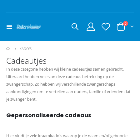
producte
0
Toggle
Cart
Nav
KADO'S
Cadeautjes
In deze categorie hebben wij kleine cadeautjes samen gebracht.
Uiteraard hebben vele van deze cadeaus betrekking op de
zwangerschap. Zo hebben wij verschillende zwangerschaps
aankondigingen om te vertellen aan ouders, familie of vrienden dat
je zwanger bent.
Gepersonaliseerde cadeaus
Hier vindt je vele kraamkado's waarop je de naam en/of geboorte