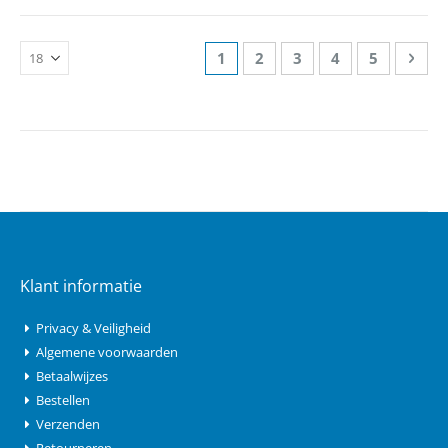
Pagina
U lees momenteel pagina
Pagina
Pagina
Pagina
Pagina
Pagi
Volg
1
2
3
4
5
Klant informatie
Privacy & Veiligheid
Algemene voorwaarden
Betaalwijzes
Bestellen
Verzenden
Retourneren