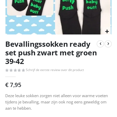
Ga
Bevallingssokken ready
naar
het
set push zwart met groen
begin
39-42
van
de
afbeeldingen-
Schrijf de eerste review over dit product
gallerij
€ 7,95
Deze leuke sokken zorgen niet alleen voor warme voeten
tijdens je bevalling, maar zijn ook nog eens geweldig om
aan te hebben.