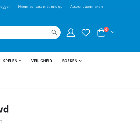
loggen
Neem contact met ons op
Account aanmaken
producten
0
Cart
SPELEN
VEILIGHEID
BOEKEN
wd
ct