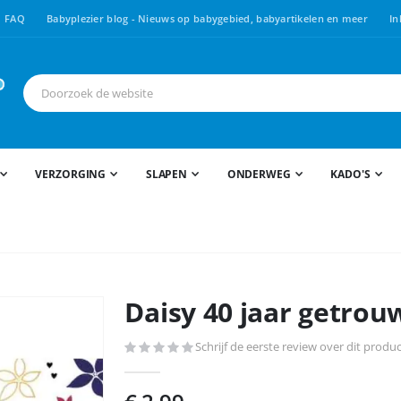
FAQ
Babyplezier blog - Nieuws op babygebied, babyartikelen en meer
In
VERZORGING
SLAPEN
ONDERWEG
KADO'S
Daisy 40 jaar getrou
Schrijf de eerste review over dit produ