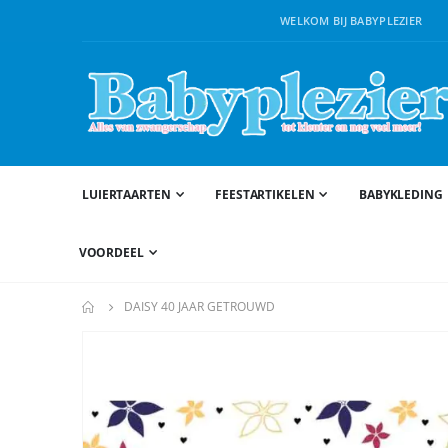
WELKOM BIJ BABYPLEZIER
LUIERTAARTEN
FEESTARTIKELEN
BABYKLEDING
VOORDEEL
DAISY 40 JAAR GETROUWD
Ga
naar
het
einde
van