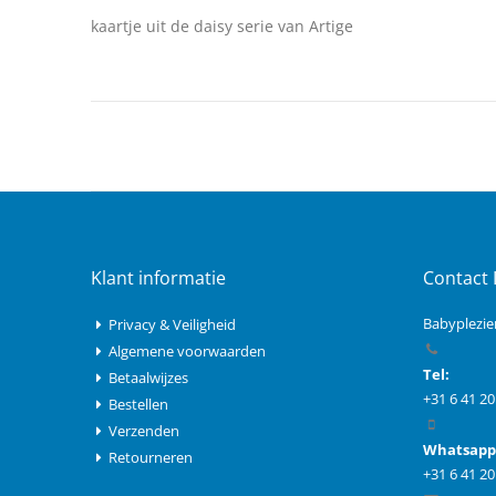
van
kaartje uit de daisy serie van Artige
de
afbeeldingen-
gallerij
Klant informatie
Contact 
Babyplezie
Privacy & Veiligheid
Algemene voorwaarden
Tel:
Betaalwijzes
+31 6 41 20
Bestellen
Verzenden
Whatsapp
Retourneren
+31 6 41 20