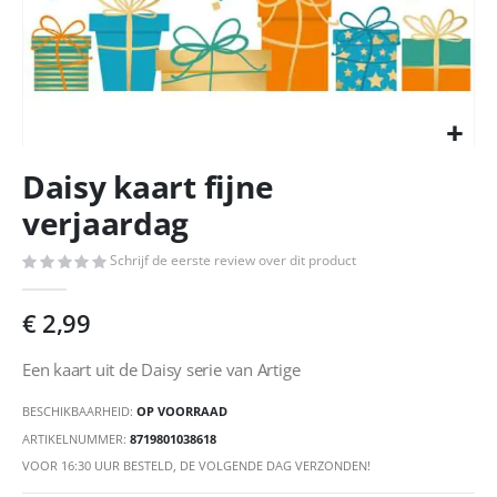
Ga
Daisy kaart fijne
naar
het
verjaardag
begin
van
Schrijf de eerste review over dit product
de
afbeeldingen-
€ 2,99
gallerij
Een kaart uit de Daisy serie van Artige
BESCHIKBAARHEID:
OP VOORRAAD
ARTIKELNUMMER
8719801038618
VOOR 16:30 UUR BESTELD, DE VOLGENDE DAG VERZONDEN!