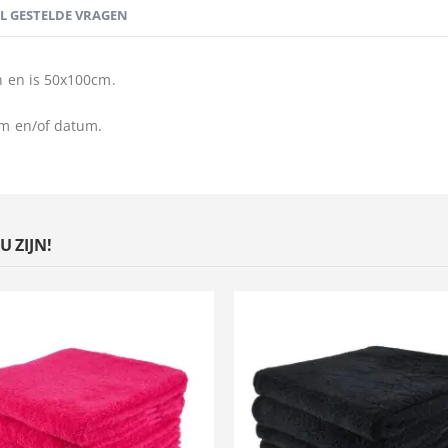
EL GESTELDE VRAGEN
 en is 50x100cm.
m en/of datum.
 ZIJN!