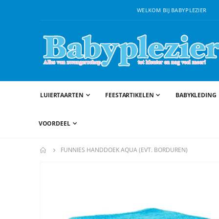
WELKOM BIJ BABYPLEZIER
LUIERTAARTEN
FEESTARTIKELEN
BABYKLEDING
VOORDEEL
FUNNIES HANDDOEK AQUA (EVT. BORDUREN)
Ga
naar
het
einde
van