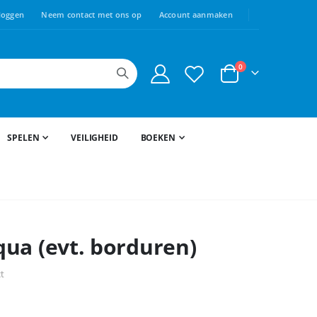
loggen
Neem contact met ons op
Account aanmaken
producten
0
Cart
SPELEN
VEILIGHEID
BOEKEN
ua (evt. borduren)
ct