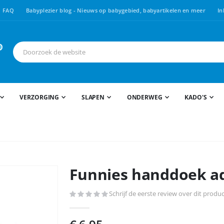
FAQ
Babyplezier blog - Nieuws op babygebied, babyartikelen en meer
In
VERZORGING
SLAPEN
ONDERWEG
KADO'S
Funnies handdoek aq
Schrijf de eerste review over dit produ