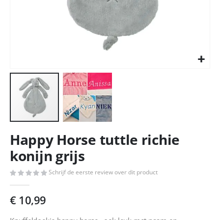
Ga
Happy Horse tuttle richie
naar
het
konijn grijs
begin
van
Schrijf de eerste review over dit product
de
afbeeldingen-
€ 10,99
gallerij