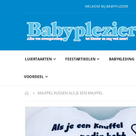
WELKOM BIJ BABYPLEZIER
LUIERTAARTEN
FEESTARTIKELEN
BABYKLEDING
VOORDEEL
KNUFFEL KUSSEN ALS JE EEN KNUFFEL
Ga
naar
het
einde
van