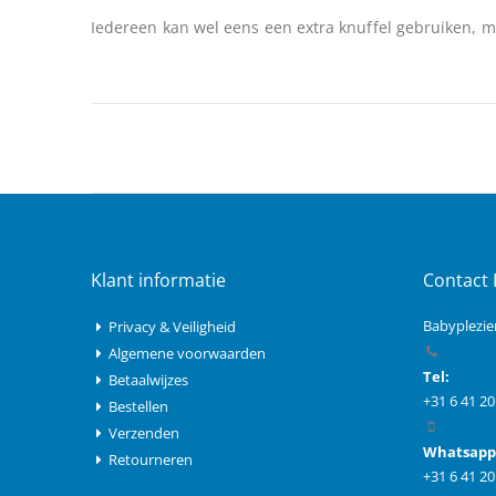
van
Iedereen kan wel eens een extra knuffel gebruiken, met
de
afbeeldingen-
gallerij
Klant informatie
Contact 
Babyplezie
Privacy & Veiligheid
Algemene voorwaarden
Tel:
Betaalwijzes
+31 6 41 20
Bestellen
Verzenden
Whatsapp
Retourneren
+31 6 41 20