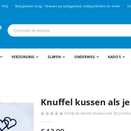
FAQ
Babyplezier blog - Nieuws op babygebied, babyartikelen en meer
In
VERZORGING
SLAPEN
ONDERWEG
KADO'S
Knuffel kussen als je
Schrijf de eerste review over dit produ