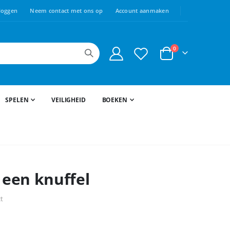
loggen
Neem contact met ons op
Account aanmaken
producten
0
Cart
SPELEN
VEILIGHEID
BOEKEN
 een knuffel
ct