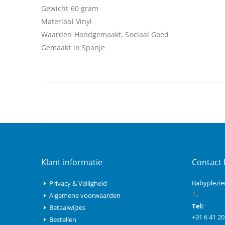
Gewicht 60 gram
Materiaal Vinyl
Waarden Handgemaakt, Sociaal Goed
Gemaakt in Spanje
Klant informatie
Contact 
Babyplezie
Privacy & Veiligheid
Algemene voorwaarden
Tel:
Betaalwijzes
+31 6 41 20
Bestellen