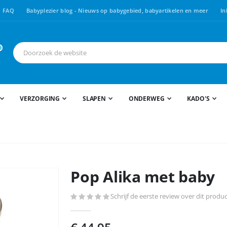
FAQ
Babyplezier blog - Nieuws op babygebied, babyartikelen en meer
In
VERZORGING
SLAPEN
ONDERWEG
KADO'S
Pop Alika met baby
Schrijf de eerste review over dit produ