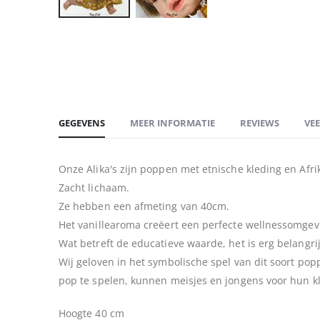
Ga
naar
het
begin
van
de
GEGEVENS
MEER INFORMATIE
REVIEWS
VE
afbeeldingen-
gallerij
Onze Alika's zijn poppen met etnische kleding en Af
Zacht lichaam.
Ze hebben een afmeting van 40cm.
Het vanillearoma creëert een perfecte wellnessomgevi
Wat betreft de educatieve waarde, het is erg belangri
Wij geloven in het symbolische spel van dit soort pop
pop te spelen, kunnen meisjes en jongens voor hun kl
Hoogte 40 cm