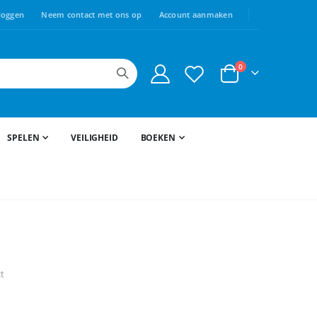
loggen
Neem contact met ons op
Account aanmaken
producten
0
Cart
SPELEN
VEILIGHEID
BOEKEN
ct