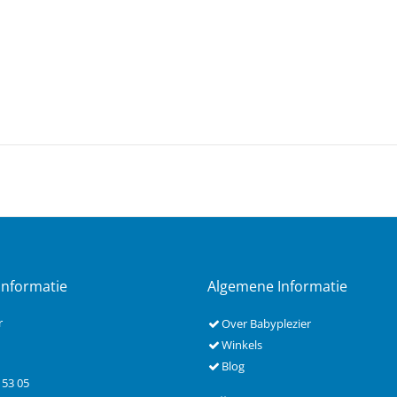
Informatie
Algemene Informatie
r
Over Babyplezier
Winkels
Blog
 53 05