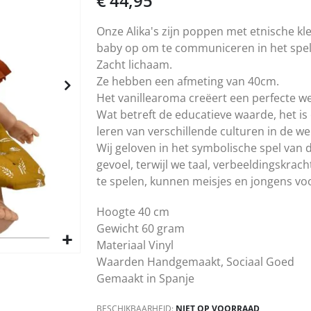
€ 44,95
Onze Alika's zijn poppen met etnische k
baby op om te communiceren in het spel
Zacht lichaam.
Ze hebben een afmeting van 40cm.
Het vanillearoma creëert een perfecte w
Wat betreft de educatieve waarde, het is 
leren van verschillende culturen in de w
Wij geloven in het symbolische spel van d
gevoel, terwijl we taal, verbeeldingskr
te spelen, kunnen meisjes en jongens voo
Hoogte 40 cm
Gewicht 60 gram
Materiaal Vinyl
Waarden Handgemaakt, Sociaal Goed
Gemaakt in Spanje
BESCHIKBAARHEID:
NIET OP VOORRAAD