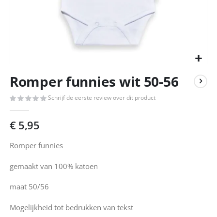
Ga
Romper funnies wit 50-56
naar
het
Schrijf de eerste review over dit product
begin
van
de
€ 5,95
afbeeldingen-
gallerij
Romper funnies
gemaakt van 100% katoen
maat 50/56
Mogelijkheid tot bedrukken van tekst