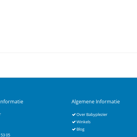
Informatie
Algemene Informatie
r
Over Babyplezier
Winkels
Blog
 53 05