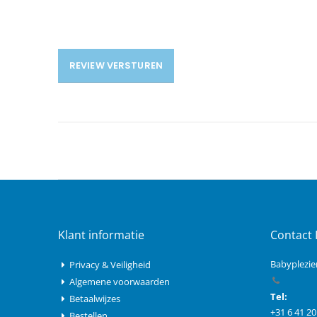
REVIEW VERSTUREN
Klant informatie
Contact 
Babyplezie
Privacy & Veiligheid
Algemene voorwaarden
Tel:
Betaalwijzes
+31 6 41 20
Bestellen