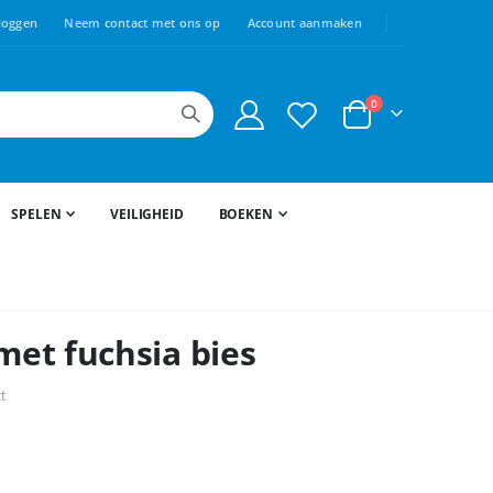
loggen
Neem contact met ons op
Account aanmaken
0
Cart
SPELEN
VEILIGHEID
BOEKEN
met fuchsia bies
ct