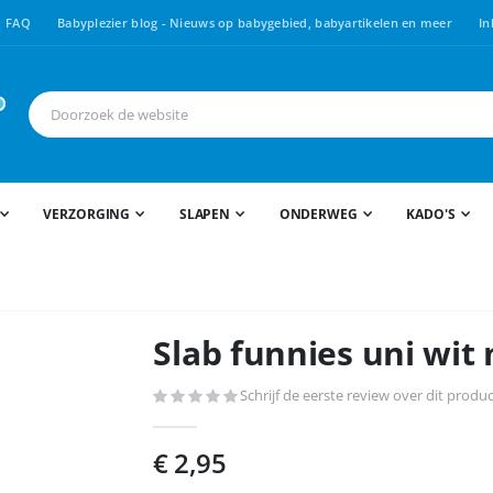
FAQ
Babyplezier blog - Nieuws op babygebied, babyartikelen en meer
In
VERZORGING
SLAPEN
ONDERWEG
KADO'S
Slab funnies uni wit 
Schrijf de eerste review over dit produ
€ 2,95