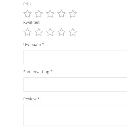
Prijs
1
2
3
4
5
star
stars
stars
stars
stars
Kwaliteit
1
2
3
4
5
star
stars
stars
stars
stars
Uw naam
Samenvatting
Review