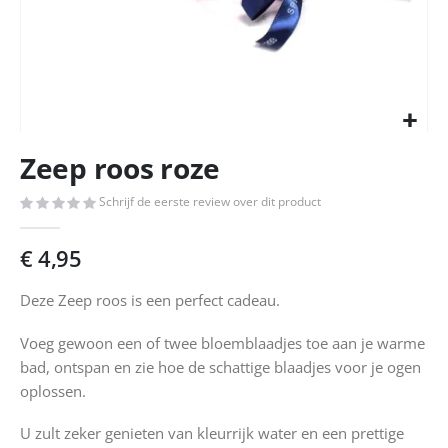
Ga
Zeep roos roze
naar
het
Schrijf de eerste review over dit product
begin
van
de
€ 4,95
afbeeldingen-
gallerij
Deze Zeep roos is een perfect cadeau.
Voeg gewoon een of twee bloemblaadjes toe aan je warme
bad, ontspan en zie hoe de schattige blaadjes voor je ogen
oplossen.
U zult zeker genieten van kleurrijk water en een prettige