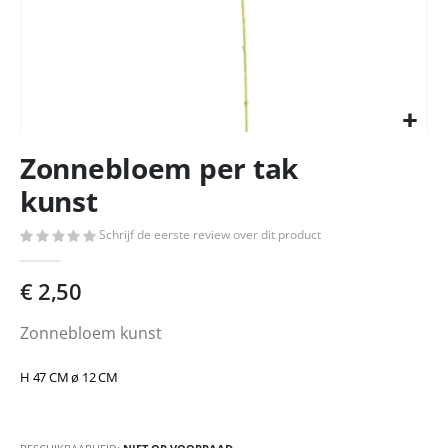
Ga
Zonnebloem per tak
naar
het
kunst
begin
van
Schrijf de eerste review over dit product
de
afbeeldingen-
€ 2,50
gallerij
Zonnebloem kunst
H 47 CM ø 12 CM