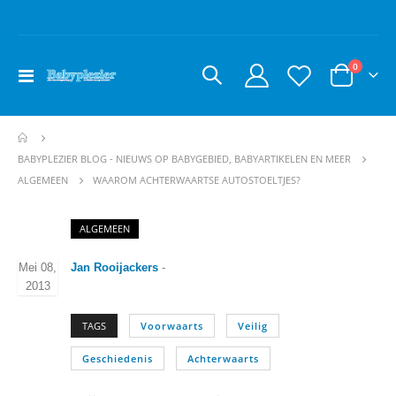
producte
0
Toggle
Cart
Nav
BABYPLEZIER BLOG - NIEUWS OP BABYGEBIED, BABYARTIKELEN EN MEER
WAAROM ACHTERWAARTSE AUTOSTOELTJES?
ALGEMEEN
ALGEMEEN
Mei 08,
Jan Rooijackers
-
2013
TAGS
Voorwaarts
Veilig
Geschiedenis
Achterwaarts